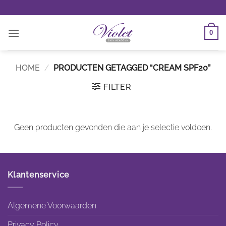
Ga
naar
inhoud
0
HOME
/
PRODUCTEN GETAGGED “CREAM SPF20”
FILTER
Geen producten gevonden die aan je selectie voldoen.
Klantenservice
Algemene Voorwaarden
Privacy Policy