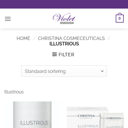
Ga
naar
inhoud
0
HOME
/
CHRISTINA COSMECEUTICALS
/
ILLUSTRIOUS
FILTER
Illustrious