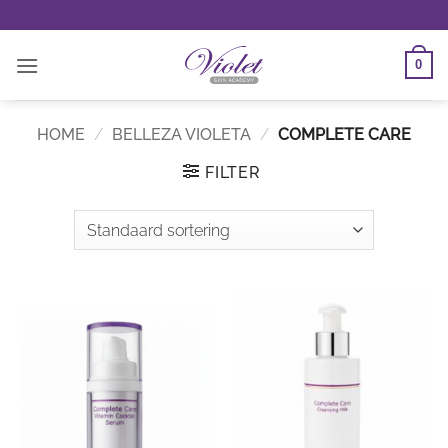
Ga
naar
inhoud
0
HOME
/
BELLEZA VIOLETA
/
COMPLETE CARE
FILTER