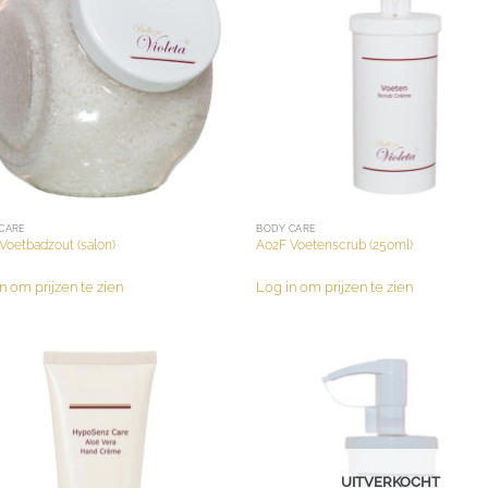
CARE
BODY CARE
Voetbadzout (salon)
A02F Voetenscrub (250ml)
n om prijzen te zien
Log in om prijzen te zien
UITVERKOCHT