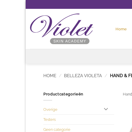
Ga
naar
inhoud
Home
HOME
/
BELLEZA VIOLETA
/
HAND & F
Productcategorieën
Hand
Overige
Testers
Geen categorie