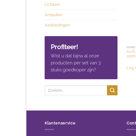
Lichaam
Ampullen
Aanbiedingen
Profiteer!
HAND 
A07S 
Wist u dat bijna al onze
100m
producten per set van 3
Log i
stuks goedkoper zijn?
Zoeken
naar:
Klantenservice
Con