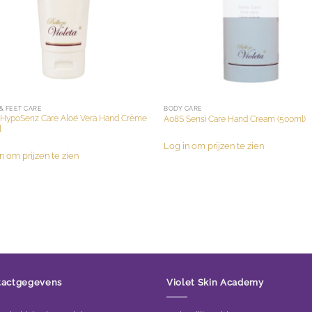
& FEET CARE
BODY CARE
HypoSenz Care Aloë Vera Hand Crème
A08S Sensi Care Hand Cream (500ml)
l
Log in om prijzen te zien
n om prijzen te zien
tactgegevens
Violet Skin Academy