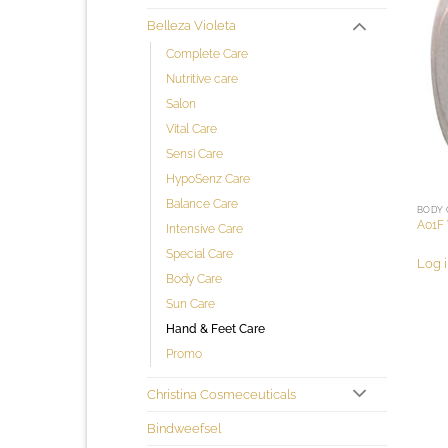
Belleza Violeta
Complete Care
Nutritive care
Salon
Vital Care
Sensi Care
HypoSenz Care
Balance Care
BODY 
A01F 
Intensive Care
Special Care
Log i
Body Care
Sun Care
Hand & Feet Care
Promo
Christina Cosmeceuticals
Bindweefsel