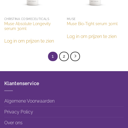
CHRISTINA COSMECEUTICALS
MUSE
Muse Absolute Longevity
Muse Bio-Tight serum 30ml
serum 30ml
Log in om prijzen te zien
Log in om prijzen te zien
1
2
Klantenservice
Algemene Voorwaarden
Privacy Policy
Over ons