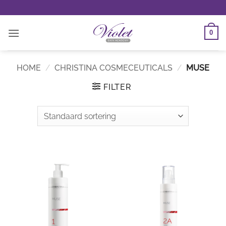
Ga
naar
inhoud
0
HOME
/
CHRISTINA COSMECEUTICALS
/
MUSE
FILTER