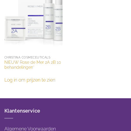
CHRISTINA COSMECEUTICALS
NIEUW Rose de Mer 2A 2B 10
behandelingen*
Log in om prijzen te zien
Klantenservice
Algemene Voorwaarden