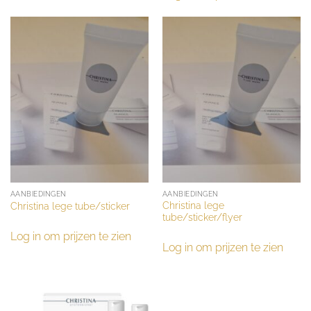
AANBIEDINGEN
AANBIEDINGEN
Christina lege
Christina lege tube/sticker
tube/sticker/flyer
Log in om prijzen te zien
Log in om prijzen te zien