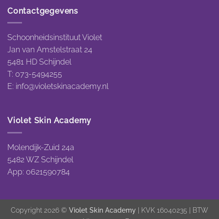
Contactgegevens
Schoonheidsinstituut Violet
Jan van Amstelstraat 24
5481 HD Schijndel
T: 073-5494255
E:
info@violetskinacademy.nl
Violet Skin Academy
Molendijk-Zuid 24a
5482 WZ Schijndel
App: 0621590784
Copyright 2026 ©
Violet Skin Academy
| KVK 16040235 | BTW