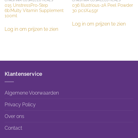
CHRISTINA COSMECEUTICALS
CHRISTINA COSMECEUTICALS
015 UnstressPro-Step
036 Illustrious-2A Peel Powder
6b:Multy Vitamin Supplement
30 pcsX4.5gr
100ml
Log in om prijzen te zien
Log in om prijzen te zien
Klantenservice
Algemene Voorwaarden
Privacy Policy
Over ons
Contact