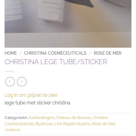
HOME
/
CHRISTINA COSMECEUTICALS
/
ROSE DE MER
CHRISTINA LEGE TUBE/STICKER
Log in om prijzen te zien
lege tube met sticker christina
Categorieën:
Aanbiedingen
,
Chateau de Beaute
,
Christina
Cosmeceuticals
,
Illustrious
,
Line Repair
,
Nuance
,
Rose de Mer
,
Unstress