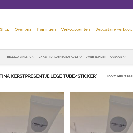
Shop
Over ons
Trainingen
Verkooppunten
Depositaire verkoop
BELLEZA VIOLETA
CHRISTINA COSMECEUTICALS
AANBIEDINGEN
OVERIGE
INA KERSTPRESENTJE LEGE TUBE/STICKER”
Toont alle 2 res