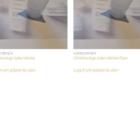
EDINGEN
AANBIEDINGEN
tina lege tube/sticker
Christina lege tube/sticker/flyer
n om prijzen te zien
Log in om prijzen te zien