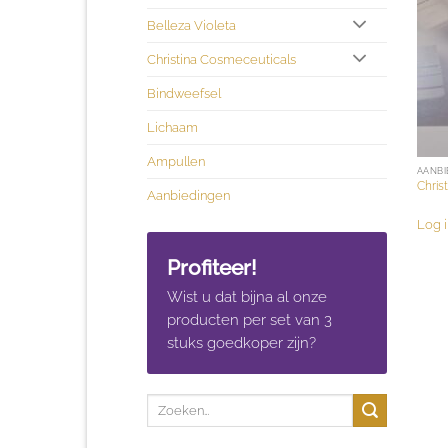
Belleza Violeta
Christina Cosmeceuticals
Bindweefsel
Lichaam
Ampullen
AANBI
Chris
Aanbiedingen
Log i
Profiteer!
Wist u dat bijna al onze
producten per set van 3
stuks goedkoper zijn?
Zoeken
naar: