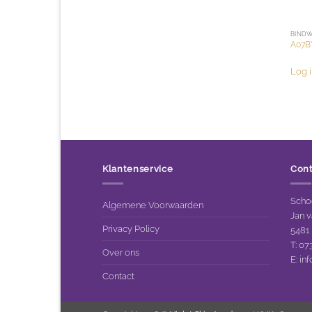
BINDW
A07BY
Log i
Klantenservice
Con
Schoo
Algemene Voorwaarden
Jan v
Privacy Policy
5481
T: 0
Over ons
E:
in
Contact