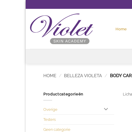
Ga
naar
inhoud
Home
HOME
/
BELLEZA VIOLETA
/
BODY CAR
Productcategorieën
Lich
Overige
Testers
Geen categorie