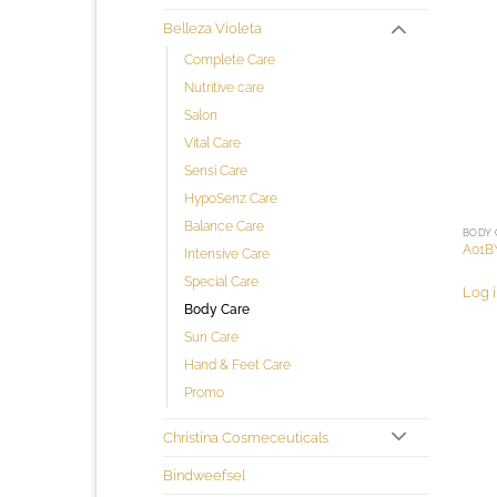
Belleza Violeta
Complete Care
Nutritive care
Salon
Vital Care
Sensi Care
HypoSenz Care
Balance Care
BODY 
A01BY
Intensive Care
Special Care
Log i
Body Care
Sun Care
Hand & Feet Care
Promo
Christina Cosmeceuticals
Bindweefsel