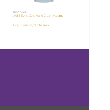
BODY CARE
A08S Sensi Care Hand Cream (500ml)
Log in om prijzen te zien