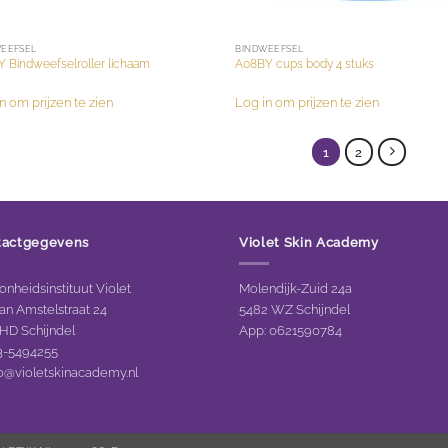
EEFSEL
BINDWEEFSEL
 Bindweefselroller lichaam
A08BY cups body 4 stuks
n om prijzen te zien
Log in om prijzen te zien
1
2
tactgegevens
Violet Skin Academy
nheidsinstituut Violet
Molendijk-Zuid 24a
an Amstelstraat 24
5482 WZ Schijndel
 HD Schijndel
App: 0621590784
73-5494255
fo@violetskinacademy.nl