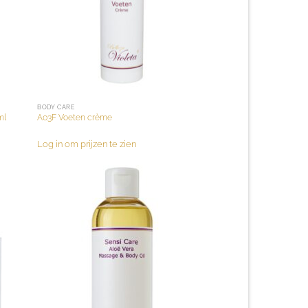
BODY CARE
ml
A03F Voeten crème
Log in om prijzen te zien