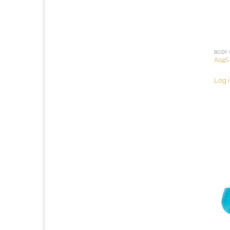
BODY 
A04S 
Log i