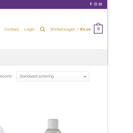
Contact
Login
Winkelwagen /
€
0.00
0
getoond