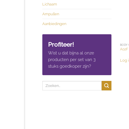
Lichaam
Ampullen
Aanbiedingen
Profiteer!
BODY 
A02F 
Wist u dat bijna al onze
producten per set van 3
Log i
stuks goedkoper zijn?
Zoeken
naar: