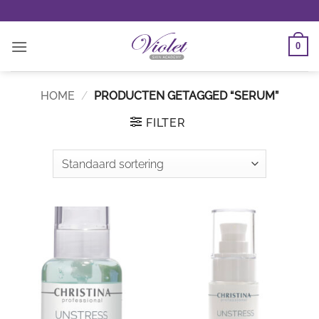
Ga
naar
inhoud
0
HOME
/
PRODUCTEN GETAGGED “SERUM”
FILTER