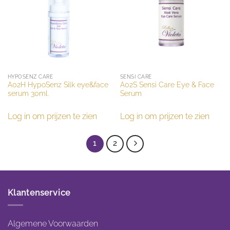
HYPOSENZ CARE
SENSI CARE
A02H HypoSenz Silk eye&face
A02S Sensi Care Eye & Face
serum 30ml.
Serum
Log in om prijzen te zien
Log in om prijzen te zien
1
2
Klantenservice
Algemene Voorwaarden