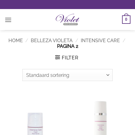
Ga
naar
inhoud
0
HOME
/
BELLEZA VIOLETA
/
INTENSIVE CARE
/
PAGINA 2
FILTER