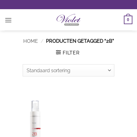
Ga
naar
inhoud
0
HOME
/
PRODUCTEN GETAGGED “2B”
FILTER