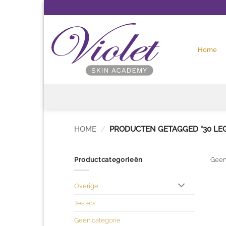
Ga
naar
inhoud
Home
HOME
/
PRODUCTEN GETAGGED “30 LEG
Productcategorieën
Geen
Overige
Testers
Geen categorie