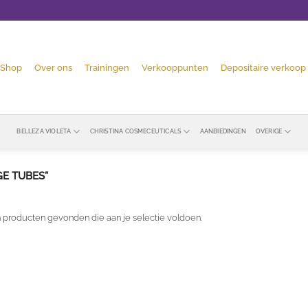
Shop
Over ons
Trainingen
Verkooppunten
Depositaire verkoop
BELLEZA VIOLETA
CHRISTINA COSMECEUTICALS
AANBIEDINGEN
OVERIGE
E TUBES”
 producten gevonden die aan je selectie voldoen.