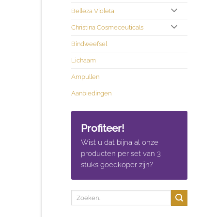
Belleza Violeta
Christina Cosmeceuticals
Bindweefsel
Lichaam
Ampullen
Aanbiedingen
Profiteer!
Wist u dat bijna al onze
producten per set van 3
stuks goedkoper zijn?
Zoeken
naar: