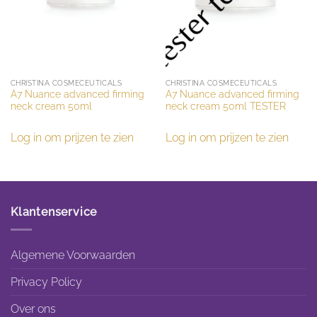
CHRISTINA COSMECEUTICALS
CHRISTINA COSMECEUTICALS
A7 Nuance advanced firming
A7 Nuance advanced firming
neck cream 50ml
neck cream 50ml TESTER
Log in om prijzen te zien
Log in om prijzen te zien
Klantenservice
Algemene Voorwaarden
Privacy Policy
Over ons