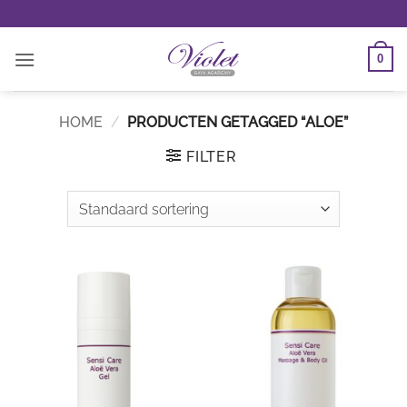
Ga
naar
inhoud
0
HOME
/
PRODUCTEN GETAGGED “ALOE”
FILTER