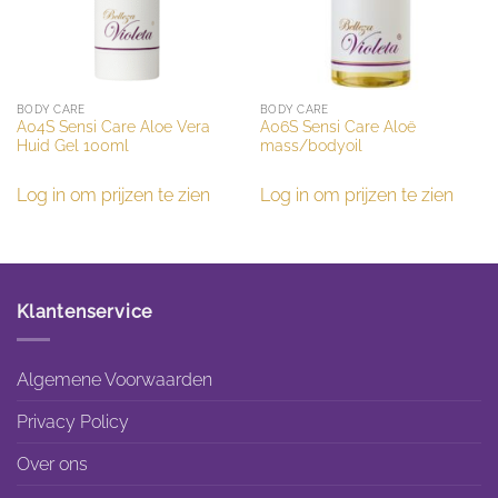
BODY CARE
BODY CARE
A04S Sensi Care Aloe Vera
A06S Sensi Care Aloë
Huid Gel 100ml
mass/bodyoil
Log in om prijzen te zien
Log in om prijzen te zien
Klantenservice
Algemene Voorwaarden
Privacy Policy
Over ons