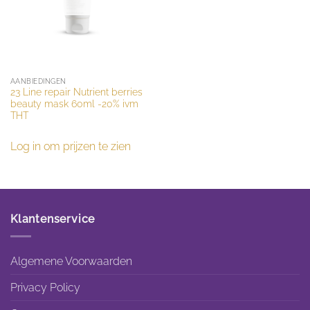
AANBIEDINGEN
23 Line repair Nutrient berries
beauty mask 60ml -20% ivm
THT
Log in om prijzen te zien
Klantenservice
Algemene Voorwaarden
Privacy Policy