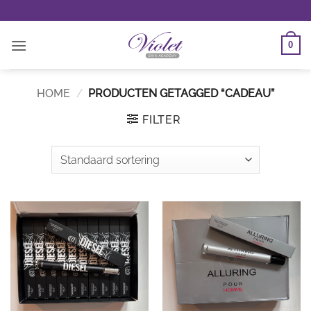
Ga
naar
inhoud
0
HOME
/
PRODUCTEN GETAGGED “CADEAU”
FILTER