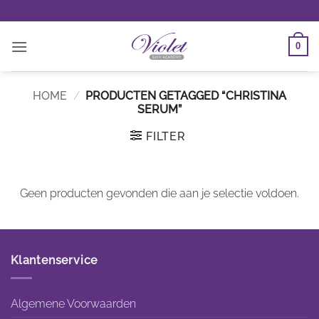
Ga
naar
inhoud
0
HOME
/
PRODUCTEN GETAGGED “CHRISTINA
SERUM”
FILTER
Geen producten gevonden die aan je selectie voldoen.
Klantenservice
Algemene Voorwaarden