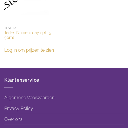
TESTERS
Tester Nutrient day spf 15
50ml
Log in om prijzen te zien
Klantenservice
Algemene Voorwaarden
Privacy Policy
Over ons