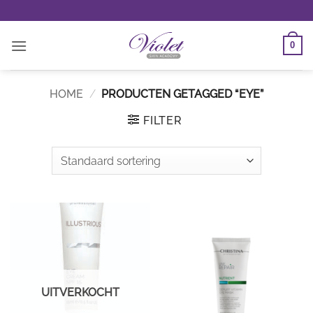
Ga
naar
inhoud
0
HOME
/
PRODUCTEN GETAGGED “EYE”
FILTER
UITVERKOCHT