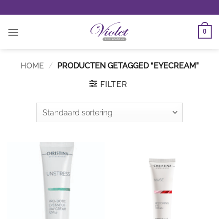
Ga
naar
inhoud
0
HOME
/
PRODUCTEN GETAGGED “EYECREAM”
FILTER