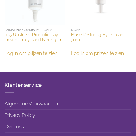
CHRISTINA COSMECEUTICALS
MUSE
025 Unstress-Probiotic day
Muse Restoring Eye Cream
cream for eye and Neck 30ml
30ml
Log in om prijzen te zien
Log in om prijzen te zien
Klantenservice
Algemene Voorwaarden
Privacy Policy
Over ons