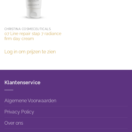
CHRISTINA COSMECEUTICALS
07 Line repair stap 7 radiance
firm day cream
Log in om prijzen te zien
Klantenservice
Algemene Voorwaarden
Privacy Policy
Over ons