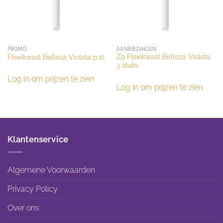
PROMO
AANBIEDINGEN
Z9 Flexikwast Belleza Violeta
Flexikwast Belleza Violeta p.st.
3 stuks
Log in om prijzen te zien
Log in om prijzen te zien
Klantenservice
Algemene Voorwaarden
Privacy Policy
Over ons