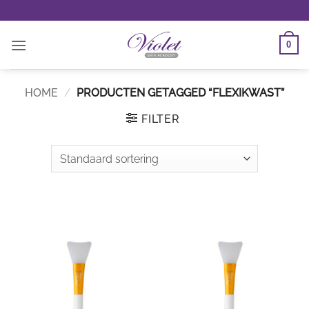
Ga
naar
inhoud
0
HOME
/
PRODUCTEN GETAGGED “FLEXIKWAST”
FILTER