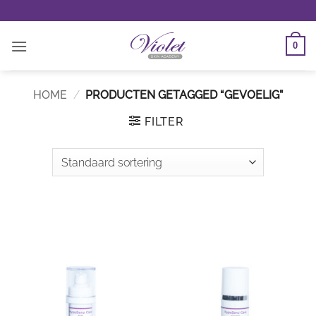
Ga
naar
inhoud
0
HOME
/
PRODUCTEN GETAGGED “GEVOELIG”
FILTER