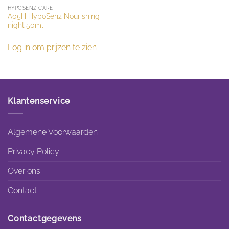
HYPOSENZ CARE
A05H HypoSenz Nourishing
night 50ml
Log in om prijzen te zien
Klantenservice
Algemene Voorwaarden
Privacy Policy
Over ons
Contact
Contactgegevens