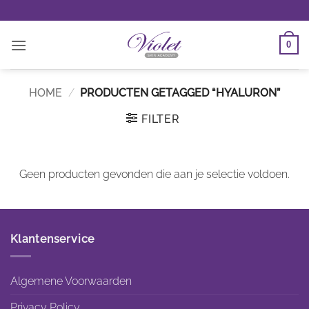
Ga
naar
inhoud
0
HOME
/
PRODUCTEN GETAGGED “HYALURON”
FILTER
Geen producten gevonden die aan je selectie voldoen.
Klantenservice
Algemene Voorwaarden
Privacy Policy