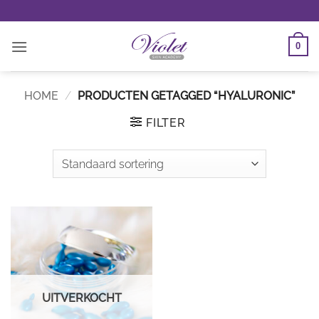
Ga
naar
inhoud
0
HOME
/
PRODUCTEN GETAGGED “HYALURONIC”
FILTER
UITVERKOCHT