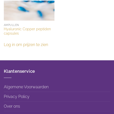
AMPULLEN
Hyaluronic Copper peptiden
capsules
Log in om prijzen te zien
Klantenservice
Algemene Voorwaarden
Privacy Policy
Over ons