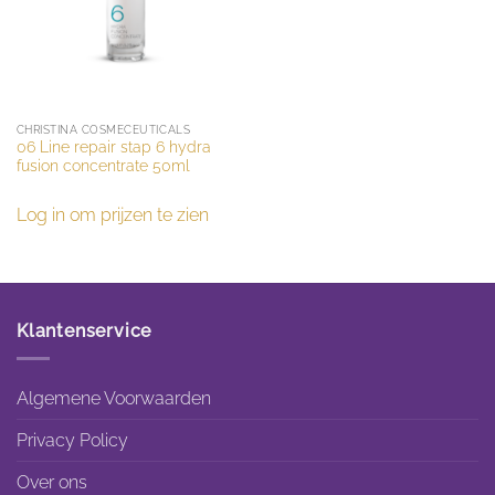
CHRISTINA COSMECEUTICALS
06 Line repair stap 6 hydra
fusion concentrate 50ml
Log in om prijzen te zien
Klantenservice
Algemene Voorwaarden
Privacy Policy
Over ons