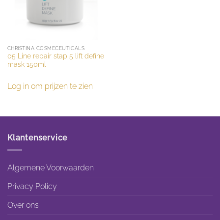
CHRISTINA COSMECEUTICALS
05 Line repair stap 5 lift define
mask 150ml
Log in om prijzen te zien
Klantenservice
Algemene Voorwaarden
Privacy Policy
Over ons