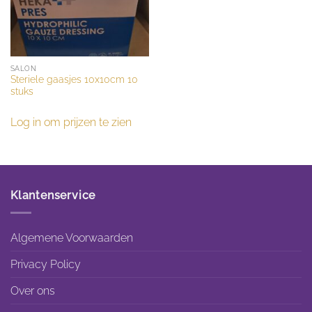
SALON
Steriele gaasjes 10x10cm 10
stuks
Log in om prijzen te zien
Klantenservice
Algemene Voorwaarden
Privacy Policy
Over ons