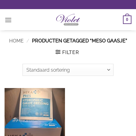
Ga
naar
inhoud
0
HOME
/
PRODUCTEN GETAGGED “MESO GAASJE”
FILTER