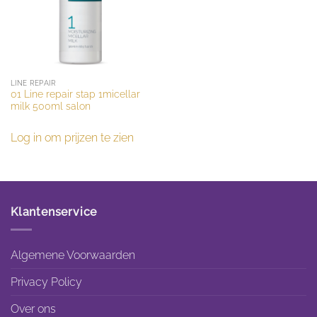
LINE REPAIR
01 Line repair stap 1micellar
milk 500ml salon
Log in om prijzen te zien
Klantenservice
Algemene Voorwaarden
Privacy Policy
Over ons