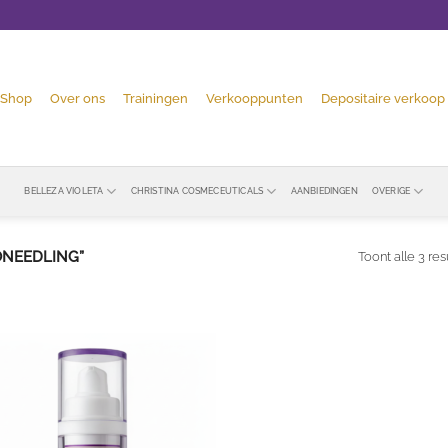
Shop
Over ons
Trainingen
Verkooppunten
Depositaire verkoop
BELLEZA VIOLETA
CHRISTINA COSMECEUTICALS
AANBIEDINGEN
OVERIGE
NEEDLING”
Toont alle 3 res