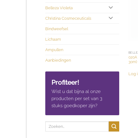
Belleza Violeta
Christina Cosmeceuticals
Bindweefsel
Lichaam
Ampullen
BELLE
020A 
Aanbiedingen
30ml 
Log i
Profiteer!
Wist u dat bijna al onze
producten per set van 3
stuks goedkoper zijn?
Zoeken
naar: