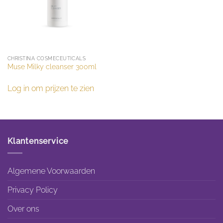
CHRISTINA COSMECEUTICALS
Muse Milky cleanser 300ml
Log in om prijzen te zien
Klantenservice
Algemene Voorwaarden
Privacy Policy
Over ons