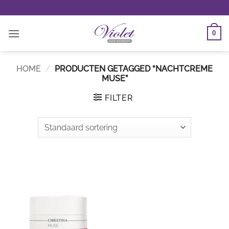
Ga
naar
inhoud
0
HOME
/
PRODUCTEN GETAGGED “NACHTCREME
MUSE”
FILTER