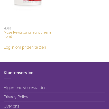
MUSE
Muse Revitalizing night cream
50ml
Log in om prijzen te zien
Klantenservice
Algemene Voorwaarden
Privacy Policy
Over ons