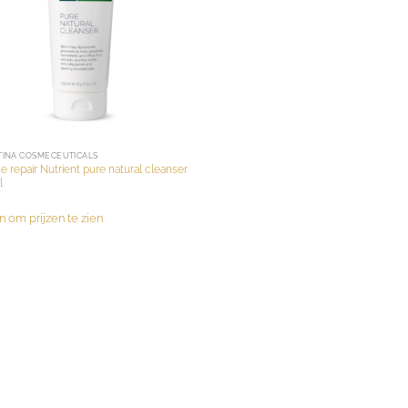
TINA COSMECEUTICALS
ne repair Nutrient pure natural cleanser
l
n om prijzen te zien