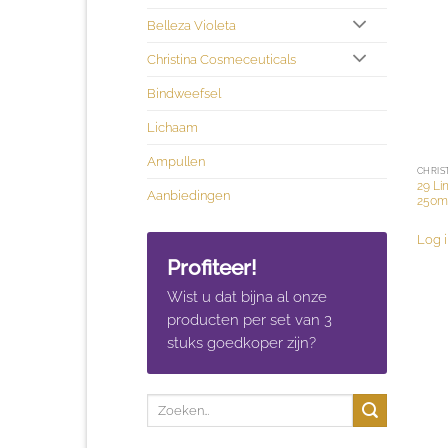
Belleza Violeta
Christina Cosmeceuticals
Bindweefsel
Lichaam
Ampullen
CHRIS
29 Li
Aanbiedingen
250m
Log i
Profiteer!
Wist u dat bijna al onze
producten per set van 3
stuks goedkoper zijn?
Zoeken
naar: