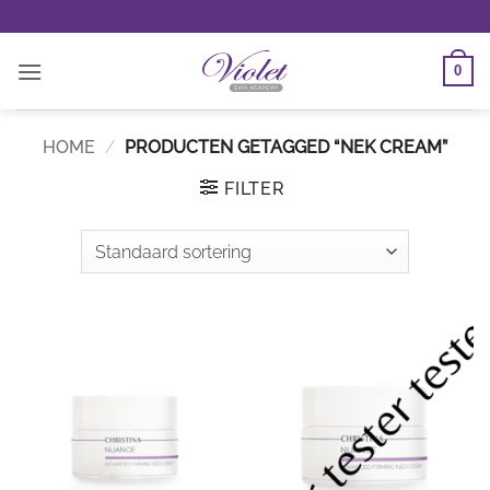
Ga
naar
inhoud
0
HOME
/
PRODUCTEN GETAGGED “NEK CREAM”
FILTER