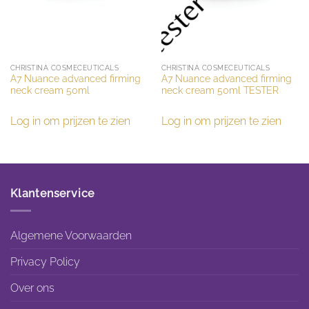
CHRISTINA COSMECEUTICALS
CHRISTINA COSMECEUTICALS
A7 Nuance advanced firming
A7 Nuance advanced firming
neck cream 50ml
neck cream 50ml TESTER
Log in om prijzen te zien
Log in om prijzen te zien
Klantenservice
Algemene Voorwaarden
Privacy Policy
Over ons