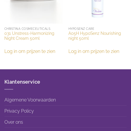
CHRISTINA COSMECEUTICALS
HYPOSENZ CARE
031 Unstress-Harmonizing
A05H HypoSenz Nourishing
Night Cream 50ml
night 50ml
Log in om prijzen te zien
Log in om prijzen te zien
Klantenservice
Algemene Voorwaarden
Privacy Policy
Over ons