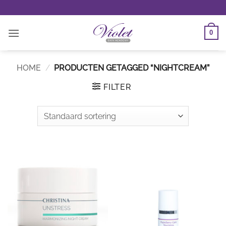
Ga
naar
inhoud
0
HOME
/
PRODUCTEN GETAGGED “NIGHTCREAM”
FILTER