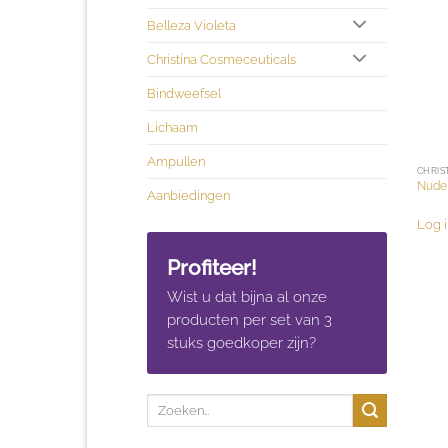
Belleza Violeta
Christina Cosmeceuticals
Bindweefsel
Lichaam
Ampullen
CHRIS
Nude 
Aanbiedingen
Log i
Profiteer!
Wist u dat bijna al onze
producten per set van 3
stuks goedkoper zijn?
Zoeken
naar: