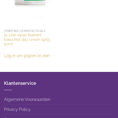
CHRISTINA COSMECEUTICALS
22 Line repair Nutrient
bakuchiol day cream spf15
50ml
Log in om prijzen te zien
Klantenservice
Algemene Voorwaarden
Privacy Policy