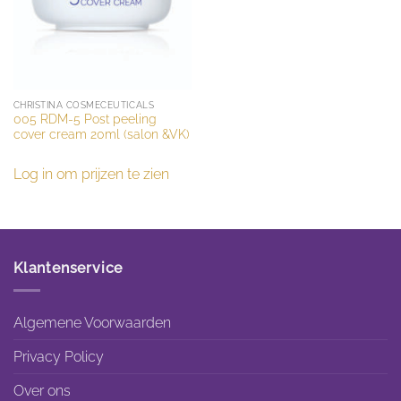
CHRISTINA COSMECEUTICALS
005 RDM-5 Post peeling
cover cream 20ml (salon &VK)
Log in om prijzen te zien
Klantenservice
Algemene Voorwaarden
Privacy Policy
Over ons