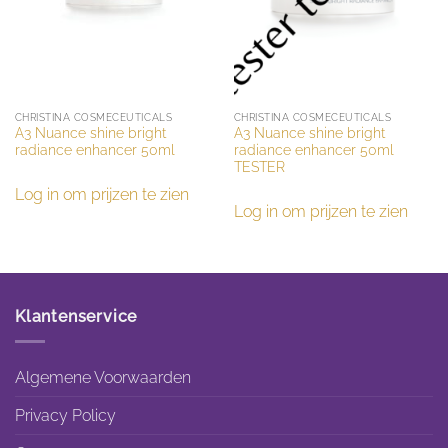
CHRISTINA COSMECEUTICALS
CHRISTINA COSMECEUTICALS
A3 Nuance shine bright
A3 Nuance shine bright
radiance enhancer 50ml
radiance enhancer 50ml
TESTER
Log in om prijzen te zien
Log in om prijzen te zien
Klantenservice
Algemene Voorwaarden
Privacy Policy