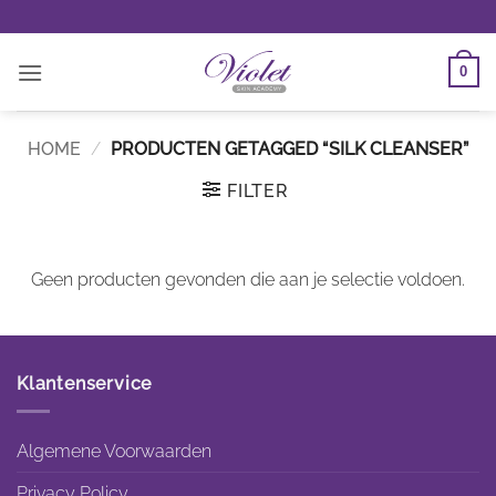
Ga
naar
inhoud
0
HOME
/
PRODUCTEN GETAGGED “SILK CLEANSER”
FILTER
Geen producten gevonden die aan je selectie voldoen.
Klantenservice
Algemene Voorwaarden
Privacy Policy