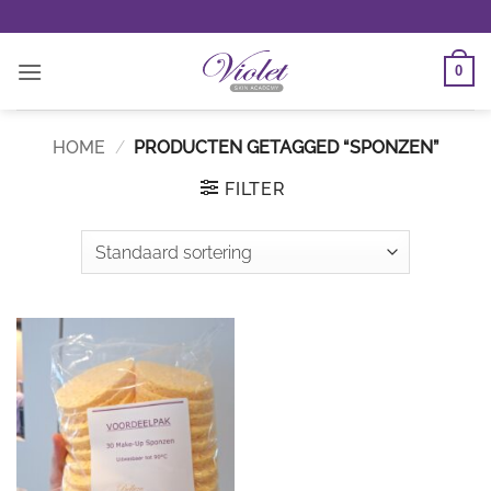
Ga
naar
inhoud
0
HOME
/
PRODUCTEN GETAGGED “SPONZEN”
FILTER