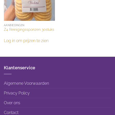
AANBIEDINGEN
Z4 Reinigingssponzen 30stuks
Log in om prijzen te zien
Klantenservice
Algemene Voorwaarden
Privacy Policy
Over ons
Contact