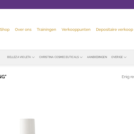
Shop
Over ons
Trainingen
Verkooppunten
Depositaire verkoop
BELLEZA VIOLETA
CHRISTINA COSMECEUTICALS
AANBIEDINGEN
OVERIGE
NG”
Enig re