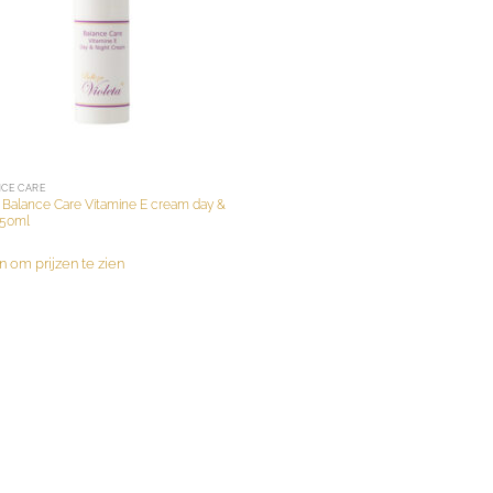
CE CARE
Balance Care Vitamine E cream day &
 50ml
n om prijzen te zien