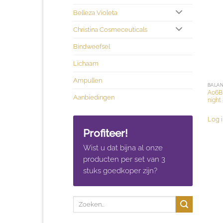
Belleza Violeta
Christina Cosmeceuticals
Bindweefsel
Lichaam
Ampullen
BALAN
A06B 
Aanbiedingen
night
Log i
Profiteer!
Wist u dat bijna al onze
producten per set van 3
stuks goedkoper zijn?
Zoeken
naar: