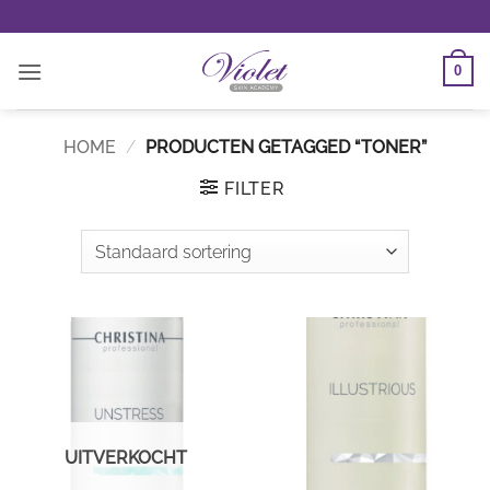
Ga
naar
inhoud
0
HOME
/
PRODUCTEN GETAGGED “TONER”
FILTER
UITVERKOCHT