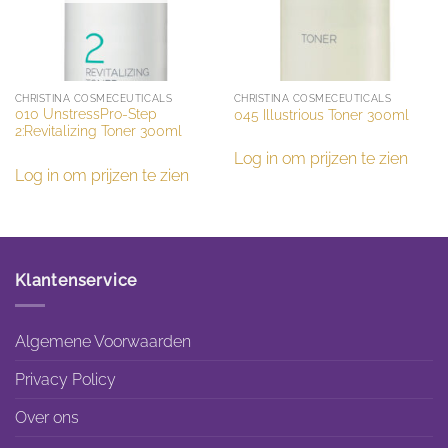
CHRISTINA COSMECEUTICALS
CHRISTINA COSMECEUTICALS
010 UnstressPro-Step
045 Illustrious Toner 300ml
2:Revitalizing Toner 300ml
Log in om prijzen te zien
Log in om prijzen te zien
Klantenservice
Algemene Voorwaarden
Privacy Policy
Over ons