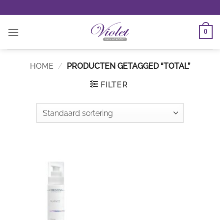
Ga
naar
inhoud
0
HOME
/
PRODUCTEN GETAGGED “TOTAL”
FILTER