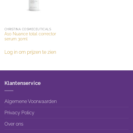
CHRISTINA COSMECEUTICALS
A10 Nuance total corrector
serum 30ml
Log in om prijzen te zien
Klantenservice
Algemene Voorwaarden
Privacy Policy
Over ons