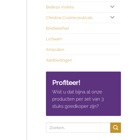
Belleza Violeta
Christina Cosmeceuticals
Bindweefsel
Lichaam
Ampullen
Aanbiedingen
Profiteer!
Wist u dat bijna al onze
producten per set van 3
stuks goedkoper zijn?
Zoeken
naar: