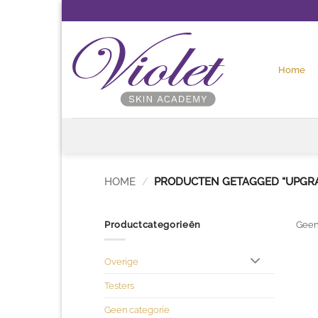
Ga
naar
inhoud
Home
HOME
/
PRODUCTEN GETAGGED “UPGR
Productcategorieën
Geen
Overige
Testers
Geen categorie