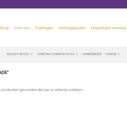
Shop
Over ons
Trainingen
Verkooppunten
Depositaire verkoop
BELLEZA VIOLETA
CHRISTINA COSMECEUTICALS
AANBIEDINGEN
OVERIGE
ADE”
 producten gevonden die aan je selectie voldoen.