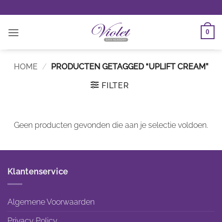
Ga
naar
inhoud
0
HOME
/
PRODUCTEN GETAGGED “UPLIFT CREAM”
FILTER
Geen producten gevonden die aan je selectie voldoen.
Klantenservice
Algemene Voorwaarden
Privacy Policy