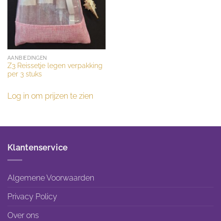
AANBIEDINGEN
Z3 Reissetje legen verpakking
per 3 stuks
Log in om prijzen te zien
Klantenservice
Algemene Voorwaarden
Privacy Policy
Over ons