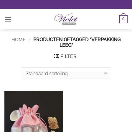
Ga
naar
inhoud
0
HOME
/
PRODUCTEN GETAGGED “VERPAKKING
LEEG”
FILTER