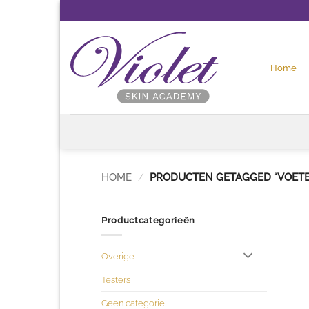
Ga
naar
inhoud
Home
HOME
/
PRODUCTEN GETAGGED “VOET
Productcategorieën
Overige
Testers
Geen categorie