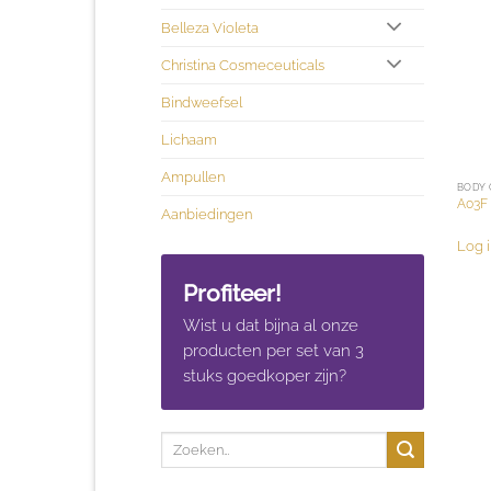
Belleza Violeta
Christina Cosmeceuticals
Bindweefsel
Lichaam
Ampullen
BODY 
A03F
Aanbiedingen
Log i
Profiteer!
Wist u dat bijna al onze
producten per set van 3
stuks goedkoper zijn?
Zoeken
naar: