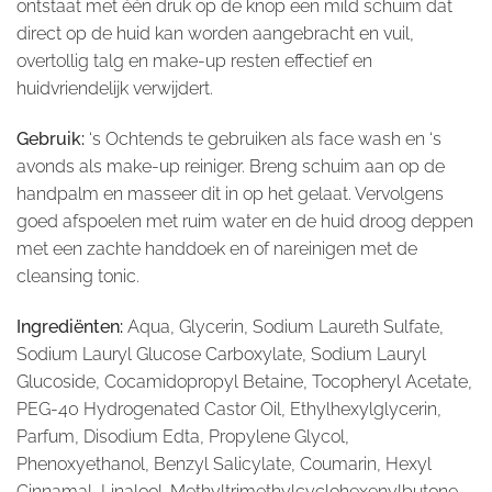
ontstaat met één druk op de knop een mild schuim dat
direct op de huid kan worden aangebracht en vuil,
overtollig talg en make-up resten effectief en
huidvriendelijk verwijdert.
Gebruik:
‘s Ochtends te gebruiken als face wash en ‘s
avonds als make-up reiniger. Breng schuim aan op de
handpalm en masseer dit in op het gelaat. Vervolgens
goed afspoelen met ruim water en de huid droog deppen
met een zachte handdoek en of nareinigen met de
cleansing tonic.
Ingrediënten:
Aqua, Glycerin, Sodium Laureth Sulfate,
Sodium Lauryl Glucose Carboxylate, Sodium Lauryl
Glucoside, Cocamidopropyl Betaine, Tocopheryl Acetate,
PEG-40 Hydrogenated Castor Oil, Ethylhexylglycerin,
Parfum, Disodium Edta, Propylene Glycol,
Phenoxyethanol, Benzyl Salicylate, Coumarin, Hexyl
Cinnamal, Linalool. Methyltrimethylcyclohexenylbutone.